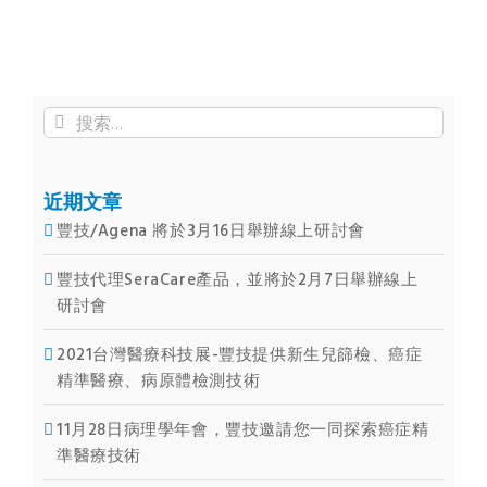
搜
索
結
果：
近期文章
豐技/Agena 將於3月16日舉辦線上研討會
豐技代理SeraCare產品，並將於2月7日舉辦線上
研討會
2021台灣醫療科技展-豐技提供新生兒篩檢、癌症
精準醫療、病原體檢測技術
11月28日病理學年會，豐技邀請您一同探索癌症精
準醫療技術