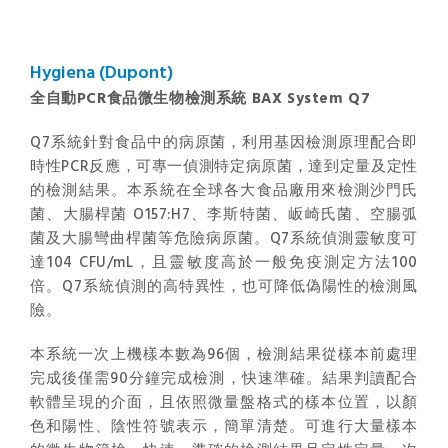
Hygiena (Dupont)
全自動PCR食品微生物檢測系統 BAX System Q7
Q7系統針對食品中的病原菌，利用基因檢測原理配合即
時性PCR反應，可專一偵測特定病原菌，達到定量及定性
的檢測結果。本系統在全球各大食品廠用來檢測沙門氏
菌、大腸桿菌 O157:H7、李斯特菌、岅崎氏菌、空腸弧
菌及大腸彎曲桿菌等危險病原菌。Q7系統偵測靈敏度可
達104 CFU/mL，且靈敏度高於一般免疫測定方法100
倍。Q7系統偵測的高特異性，也可降低偽陽性的檢測風
險。
本系統一次上機樣本數為96個，檢測結果從樣本前處理
完成後僅需90分鐘完成檢測，快速準確。結果判讀配合
軟體呈現的介面，且依照微量盤格式的樣本位置，以顏
色和陽性、陰性符號表示，簡單清楚。可進行大量樣本