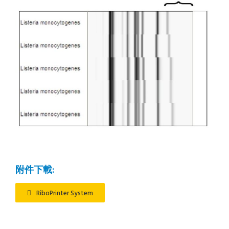
附件下載:
RiboPrinter System